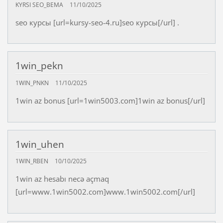
KYRSI SEO_BEMA
11/10/2025
seo курсы [url=kursy-seo-4.ru]seo курсы[/url] .
1win_pekn
1WIN_PNKN
11/10/2025
1win az bonus [url=1win5003.com]1win az bonus[/url]
1win_uhen
1WIN_RBEN
10/10/2025
1win az hesabı necə açmaq
[url=www.1win5002.com]www.1win5002.com[/url]