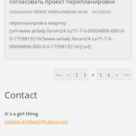
согласовать проект перепланировки
SOGLASOVAT PROEKT PEREPLANIROVKI_WLSR
10/10/2025
перепланировка квартир
[url=www.airlady.forum24.ru/?1-7-0-00004806-000-0-
0-1759819216/]www.airlady.forum24.ru/?1-7-0-
00004806-000-0-0-1759819216/[/url] .
<<
<
2
3
4
5
6
>
>>
Contact
it´s a girl thing
esteban-
kimberly
@yahoo.c
om